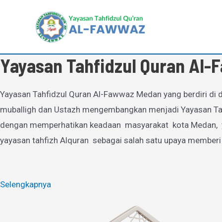
Lewati
ke
konten
Yayasan Tahfidzul Quran Al
Yayasan Tahfidzul Quran Al-Fawwaz Medan yang berdiri di d
muballigh dan Ustazh mengembangkan menjadi Yayasan Tahfi
dengan memperhatikan keadaan masyarakat kota Medan, yan
yayasan tahfizh Alquran sebagai salah satu upaya memberi
Selengkapnya