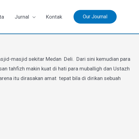
ta
Jurnal
Kontak
Our Journal
jid-masjid sekitar Medan Deli. Dari sini kemudian para
 tahfizh makin kuat di hati para muballigh dan Ustazh
a itu dirasakan amat tepat bila di dirikan sebuah