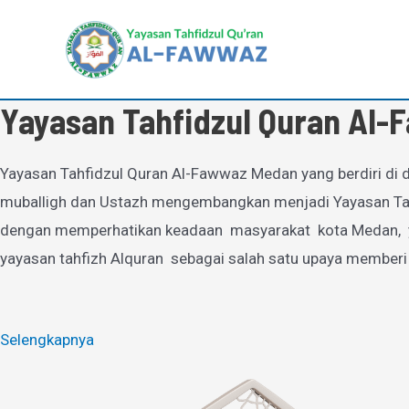
Lewati
ke
konten
Yayasan Tahfidzul Quran Al
Yayasan Tahfidzul Quran Al-Fawwaz Medan yang berdiri di d
muballigh dan Ustazh mengembangkan menjadi Yayasan Tahfi
dengan memperhatikan keadaan masyarakat kota Medan, yan
yayasan tahfizh Alquran sebagai salah satu upaya memberi
Selengkapnya