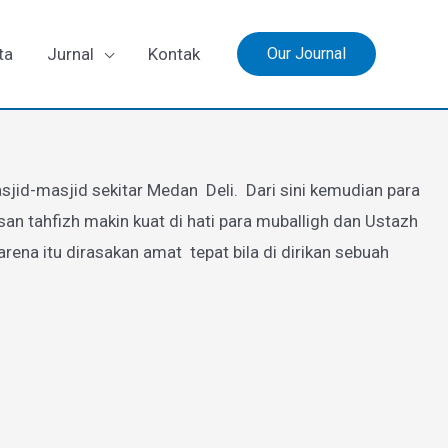
ta
Jurnal
Kontak
Our Journal
jid-masjid sekitar Medan Deli. Dari sini kemudian para
 tahfizh makin kuat di hati para muballigh dan Ustazh
a itu dirasakan amat tepat bila di dirikan sebuah