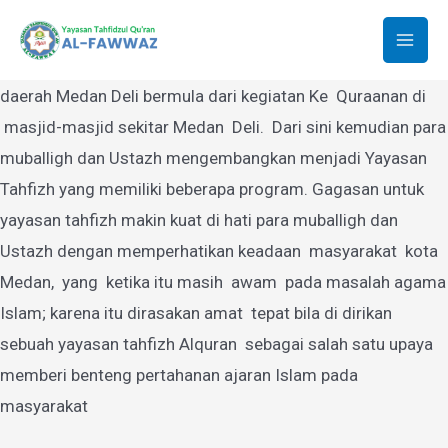
Yayasan Tahfidzul Quran Al-Fawwaz
Lewati
ke
Mai
Yayasan Tahfidzul Quran Al-Fawwaz Medan yang berdiri di
konten
daerah Medan Deli bermula dari kegiatan Ke Quraanan di
Men
masjid-masjid sekitar Medan Deli. Dari sini kemudian para
muballigh dan Ustazh mengembangkan menjadi Yayasan
Tahfizh yang memiliki beberapa program. Gagasan untuk
yayasan tahfizh makin kuat di hati para muballigh dan
Ustazh dengan memperhatikan keadaan masyarakat kota
Medan, yang ketika itu masih awam pada masalah agama
Islam; karena itu dirasakan amat tepat bila di dirikan
sebuah yayasan tahfizh Alquran sebagai salah satu upaya
memberi benteng pertahanan ajaran Islam pada
masyarakat