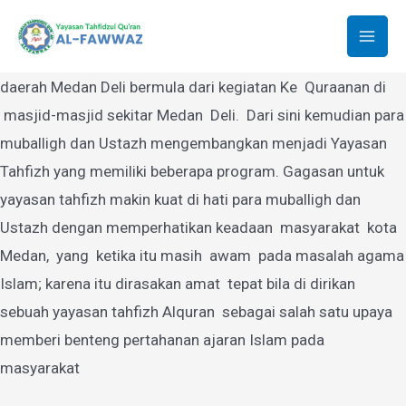
Yayasan Tahfidzul Quran Al-Fawwaz
Lewati
ke
Mai
Yayasan Tahfidzul Quran Al-Fawwaz Medan yang berdiri di
konten
daerah Medan Deli bermula dari kegiatan Ke Quraanan di
Men
masjid-masjid sekitar Medan Deli. Dari sini kemudian para
muballigh dan Ustazh mengembangkan menjadi Yayasan
Tahfizh yang memiliki beberapa program. Gagasan untuk
yayasan tahfizh makin kuat di hati para muballigh dan
Ustazh dengan memperhatikan keadaan masyarakat kota
Medan, yang ketika itu masih awam pada masalah agama
Islam; karena itu dirasakan amat tepat bila di dirikan
sebuah yayasan tahfizh Alquran sebagai salah satu upaya
memberi benteng pertahanan ajaran Islam pada
masyarakat