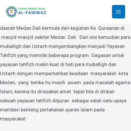
Yayasan Tahfidzul Quran Al-Fawwaz
Lewati
ke
Mai
Yayasan Tahfidzul Quran Al-Fawwaz Medan yang berdiri di
konten
daerah Medan Deli bermula dari kegiatan Ke Quraanan di
Men
masjid-masjid sekitar Medan Deli. Dari sini kemudian para
muballigh dan Ustazh mengembangkan menjadi Yayasan
Tahfizh yang memiliki beberapa program. Gagasan untuk
yayasan tahfizh makin kuat di hati para muballigh dan
Ustazh dengan memperhatikan keadaan masyarakat kota
Medan, yang ketika itu masih awam pada masalah agama
Islam; karena itu dirasakan amat tepat bila di dirikan
sebuah yayasan tahfizh Alquran sebagai salah satu upaya
memberi benteng pertahanan ajaran Islam pada
masyarakat