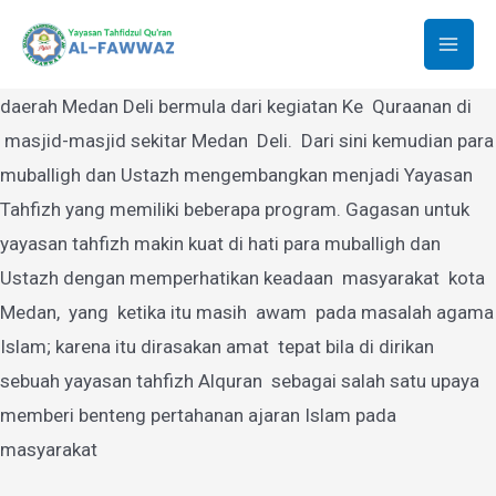
Yayasan Tahfidzul Quran Al-Fawwaz
Lewati
ke
Mai
Yayasan Tahfidzul Quran Al-Fawwaz Medan yang berdiri di
konten
daerah Medan Deli bermula dari kegiatan Ke Quraanan di
Men
masjid-masjid sekitar Medan Deli. Dari sini kemudian para
muballigh dan Ustazh mengembangkan menjadi Yayasan
Tahfizh yang memiliki beberapa program. Gagasan untuk
yayasan tahfizh makin kuat di hati para muballigh dan
Ustazh dengan memperhatikan keadaan masyarakat kota
Medan, yang ketika itu masih awam pada masalah agama
Islam; karena itu dirasakan amat tepat bila di dirikan
sebuah yayasan tahfizh Alquran sebagai salah satu upaya
memberi benteng pertahanan ajaran Islam pada
masyarakat