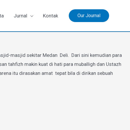
ta
Jurnal
Kontak
Our Journal
jid-masjid sekitar Medan Deli. Dari sini kemudian para
 tahfizh makin kuat di hati para muballigh dan Ustazh
a itu dirasakan amat tepat bila di dirikan sebuah