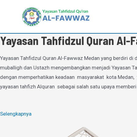
Lewati
ke
konten
Yayasan Tahfidzul Quran Al
Yayasan Tahfidzul Quran Al-Fawwaz Medan yang berdiri di d
muballigh dan Ustazh mengembangkan menjadi Yayasan Tahfi
dengan memperhatikan keadaan masyarakat kota Medan, yan
yayasan tahfizh Alquran sebagai salah satu upaya memberi
Selengkapnya