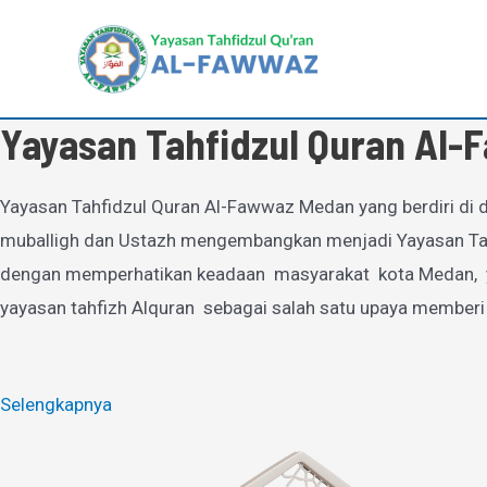
Lewati
ke
konten
Yayasan Tahfidzul Quran Al
Yayasan Tahfidzul Quran Al-Fawwaz Medan yang berdiri di d
muballigh dan Ustazh mengembangkan menjadi Yayasan Tahfi
dengan memperhatikan keadaan masyarakat kota Medan, yan
yayasan tahfizh Alquran sebagai salah satu upaya memberi
Selengkapnya