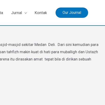
ta
Jurnal
Kontak
Our Journal
jid-masjid sekitar Medan Deli. Dari sini kemudian para
 tahfizh makin kuat di hati para muballigh dan Ustazh
a itu dirasakan amat tepat bila di dirikan sebuah