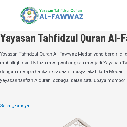
Lewati
ke
konten
Yayasan Tahfidzul Quran Al
Yayasan Tahfidzul Quran Al-Fawwaz Medan yang berdiri di d
muballigh dan Ustazh mengembangkan menjadi Yayasan Tahfi
dengan memperhatikan keadaan masyarakat kota Medan, yan
yayasan tahfizh Alquran sebagai salah satu upaya memberi
Selengkapnya