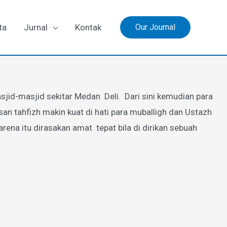
ta
Jurnal
Kontak
Our Journal
jid-masjid sekitar Medan Deli. Dari sini kemudian para
 tahfizh makin kuat di hati para muballigh dan Ustazh
a itu dirasakan amat tepat bila di dirikan sebuah