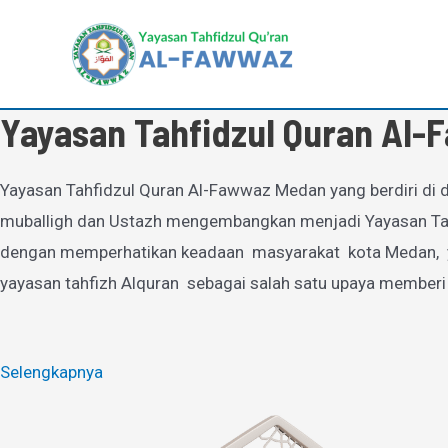
Lewati
ke
konten
Yayasan Tahfidzul Quran Al
Yayasan Tahfidzul Quran Al-Fawwaz Medan yang berdiri di d
muballigh dan Ustazh mengembangkan menjadi Yayasan Tahfi
dengan memperhatikan keadaan masyarakat kota Medan, yan
yayasan tahfizh Alquran sebagai salah satu upaya memberi
Selengkapnya