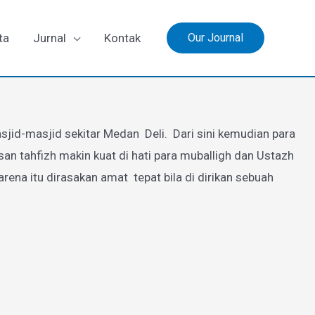
ta
Jurnal
Kontak
Our Journal
jid-masjid sekitar Medan Deli. Dari sini kemudian para
 tahfizh makin kuat di hati para muballigh dan Ustazh
a itu dirasakan amat tepat bila di dirikan sebuah