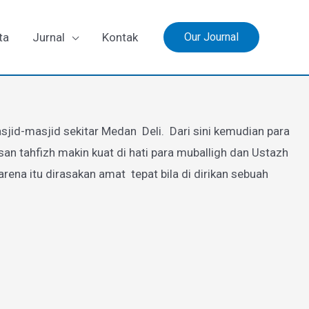
ta
Jurnal
Kontak
Our Journal
jid-masjid sekitar Medan Deli. Dari sini kemudian para
 tahfizh makin kuat di hati para muballigh dan Ustazh
a itu dirasakan amat tepat bila di dirikan sebuah