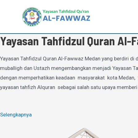
Lewati
ke
konten
Yayasan Tahfidzul Quran Al
Yayasan Tahfidzul Quran Al-Fawwaz Medan yang berdiri di d
muballigh dan Ustazh mengembangkan menjadi Yayasan Tahfi
dengan memperhatikan keadaan masyarakat kota Medan, yan
yayasan tahfizh Alquran sebagai salah satu upaya memberi
Selengkapnya