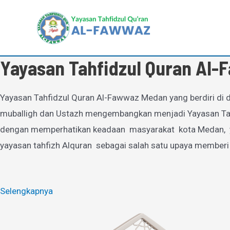
Lewati
ke
konten
Yayasan Tahfidzul Quran Al
Yayasan Tahfidzul Quran Al-Fawwaz Medan yang berdiri di d
muballigh dan Ustazh mengembangkan menjadi Yayasan Tahfi
dengan memperhatikan keadaan masyarakat kota Medan, yan
yayasan tahfizh Alquran sebagai salah satu upaya memberi
Selengkapnya