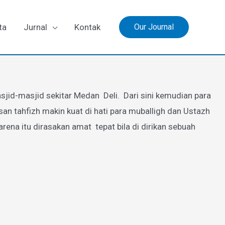
ta
Jurnal
Kontak
Our Journal
jid-masjid sekitar Medan Deli. Dari sini kemudian para
 tahfizh makin kuat di hati para muballigh dan Ustazh
a itu dirasakan amat tepat bila di dirikan sebuah