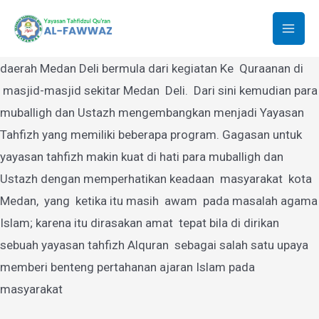
Yayasan Tahfidzul Quran Al-Fawwaz
Lewati
ke
Mai
Yayasan Tahfidzul Quran Al-Fawwaz Medan yang berdiri di
konten
daerah Medan Deli bermula dari kegiatan Ke Quraanan di
Men
masjid-masjid sekitar Medan Deli. Dari sini kemudian para
muballigh dan Ustazh mengembangkan menjadi Yayasan
Tahfizh yang memiliki beberapa program. Gagasan untuk
yayasan tahfizh makin kuat di hati para muballigh dan
Ustazh dengan memperhatikan keadaan masyarakat kota
Medan, yang ketika itu masih awam pada masalah agama
Islam; karena itu dirasakan amat tepat bila di dirikan
sebuah yayasan tahfizh Alquran sebagai salah satu upaya
memberi benteng pertahanan ajaran Islam pada
masyarakat