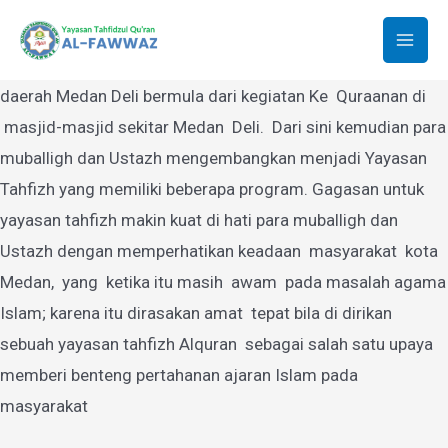
Yayasan Tahfidzul Quran Al-Fawwaz
Lewati
ke
Mai
Yayasan Tahfidzul Quran Al-Fawwaz Medan yang berdiri di
konten
daerah Medan Deli bermula dari kegiatan Ke Quraanan di
Men
masjid-masjid sekitar Medan Deli. Dari sini kemudian para
muballigh dan Ustazh mengembangkan menjadi Yayasan
Tahfizh yang memiliki beberapa program. Gagasan untuk
yayasan tahfizh makin kuat di hati para muballigh dan
Ustazh dengan memperhatikan keadaan masyarakat kota
Medan, yang ketika itu masih awam pada masalah agama
Islam; karena itu dirasakan amat tepat bila di dirikan
sebuah yayasan tahfizh Alquran sebagai salah satu upaya
memberi benteng pertahanan ajaran Islam pada
masyarakat