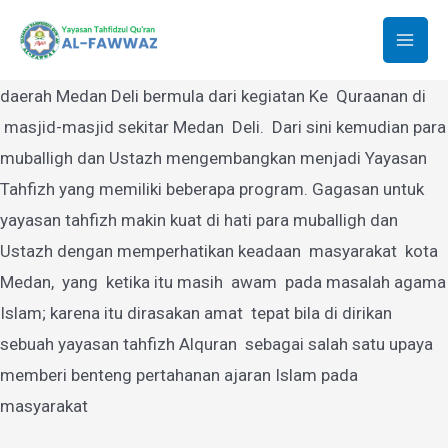
Yayasan Tahfidzul Quran Al-Fawwaz
Lewati
ke
Mai
Yayasan Tahfidzul Quran Al-Fawwaz Medan yang berdiri di
konten
daerah Medan Deli bermula dari kegiatan Ke Quraanan di
Men
masjid-masjid sekitar Medan Deli. Dari sini kemudian para
muballigh dan Ustazh mengembangkan menjadi Yayasan
Tahfizh yang memiliki beberapa program. Gagasan untuk
yayasan tahfizh makin kuat di hati para muballigh dan
Ustazh dengan memperhatikan keadaan masyarakat kota
Medan, yang ketika itu masih awam pada masalah agama
Islam; karena itu dirasakan amat tepat bila di dirikan
sebuah yayasan tahfizh Alquran sebagai salah satu upaya
memberi benteng pertahanan ajaran Islam pada
masyarakat