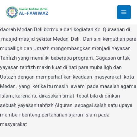
Yayasan Tahfidzul Quran Al-Fawwaz
Lewati
ke
Mai
Yayasan Tahfidzul Quran Al-Fawwaz Medan yang berdiri di
konten
daerah Medan Deli bermula dari kegiatan Ke Quraanan di
Men
masjid-masjid sekitar Medan Deli. Dari sini kemudian para
muballigh dan Ustazh mengembangkan menjadi Yayasan
Tahfizh yang memiliki beberapa program. Gagasan untuk
yayasan tahfizh makin kuat di hati para muballigh dan
Ustazh dengan memperhatikan keadaan masyarakat kota
Medan, yang ketika itu masih awam pada masalah agama
Islam; karena itu dirasakan amat tepat bila di dirikan
sebuah yayasan tahfizh Alquran sebagai salah satu upaya
memberi benteng pertahanan ajaran Islam pada
masyarakat