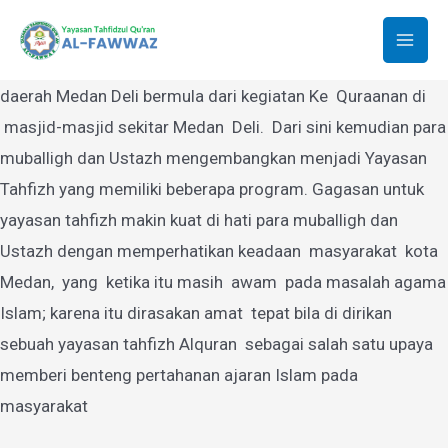
Yayasan Tahfidzul Quran Al-Fawwaz
Lewati
ke
Mai
Yayasan Tahfidzul Quran Al-Fawwaz Medan yang berdiri di
konten
daerah Medan Deli bermula dari kegiatan Ke Quraanan di
Men
masjid-masjid sekitar Medan Deli. Dari sini kemudian para
muballigh dan Ustazh mengembangkan menjadi Yayasan
Tahfizh yang memiliki beberapa program. Gagasan untuk
yayasan tahfizh makin kuat di hati para muballigh dan
Ustazh dengan memperhatikan keadaan masyarakat kota
Medan, yang ketika itu masih awam pada masalah agama
Islam; karena itu dirasakan amat tepat bila di dirikan
sebuah yayasan tahfizh Alquran sebagai salah satu upaya
memberi benteng pertahanan ajaran Islam pada
masyarakat