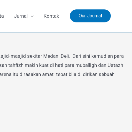
ta
Jurnal
Kontak
Our Journal
jid-masjid sekitar Medan Deli. Dari sini kemudian para
 tahfizh makin kuat di hati para muballigh dan Ustazh
a itu dirasakan amat tepat bila di dirikan sebuah