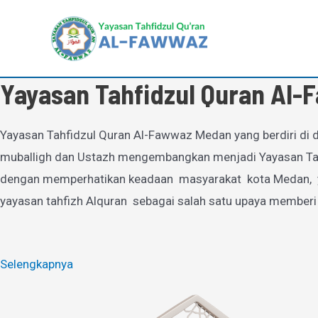
Lewati
ke
konten
Yayasan Tahfidzul Quran Al
Yayasan Tahfidzul Quran Al-Fawwaz Medan yang berdiri di d
muballigh dan Ustazh mengembangkan menjadi Yayasan Tahfi
dengan memperhatikan keadaan masyarakat kota Medan, yan
yayasan tahfizh Alquran sebagai salah satu upaya memberi
Selengkapnya