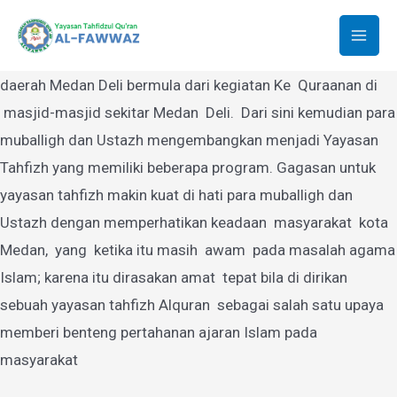
Yayasan Tahfidzul Quran Al-Fawwaz
Lewati
ke
Mai
Yayasan Tahfidzul Quran Al-Fawwaz Medan yang berdiri di
konten
daerah Medan Deli bermula dari kegiatan Ke Quraanan di
Men
masjid-masjid sekitar Medan Deli. Dari sini kemudian para
muballigh dan Ustazh mengembangkan menjadi Yayasan
Tahfizh yang memiliki beberapa program. Gagasan untuk
yayasan tahfizh makin kuat di hati para muballigh dan
Ustazh dengan memperhatikan keadaan masyarakat kota
Medan, yang ketika itu masih awam pada masalah agama
Islam; karena itu dirasakan amat tepat bila di dirikan
sebuah yayasan tahfizh Alquran sebagai salah satu upaya
memberi benteng pertahanan ajaran Islam pada
masyarakat