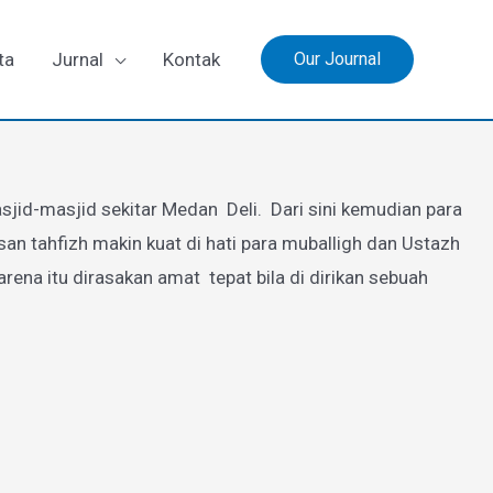
ta
Jurnal
Kontak
Our Journal
jid-masjid sekitar Medan Deli. Dari sini kemudian para
 tahfizh makin kuat di hati para muballigh dan Ustazh
a itu dirasakan amat tepat bila di dirikan sebuah