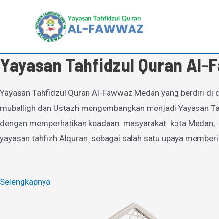
Lewati
ke
konten
Yayasan Tahfidzul Quran Al
Yayasan Tahfidzul Quran Al-Fawwaz Medan yang berdiri di d
muballigh dan Ustazh mengembangkan menjadi Yayasan Tahfi
dengan memperhatikan keadaan masyarakat kota Medan, yan
yayasan tahfizh Alquran sebagai salah satu upaya memberi
Selengkapnya