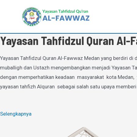
Lewati
ke
konten
Yayasan Tahfidzul Quran Al
Yayasan Tahfidzul Quran Al-Fawwaz Medan yang berdiri di d
muballigh dan Ustazh mengembangkan menjadi Yayasan Tahfi
dengan memperhatikan keadaan masyarakat kota Medan, yan
yayasan tahfizh Alquran sebagai salah satu upaya memberi
Selengkapnya