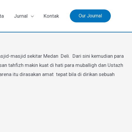
ta
Jurnal
Kontak
Our Journal
jid-masjid sekitar Medan Deli. Dari sini kemudian para
 tahfizh makin kuat di hati para muballigh dan Ustazh
a itu dirasakan amat tepat bila di dirikan sebuah