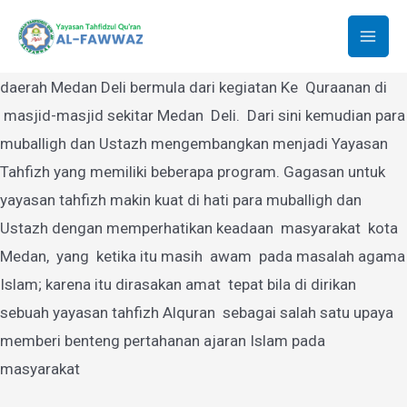
Yayasan Tahfidzul Quran Al-Fawwaz
Lewati
ke
Mai
Yayasan Tahfidzul Quran Al-Fawwaz Medan yang berdiri di
konten
daerah Medan Deli bermula dari kegiatan Ke Quraanan di
Men
masjid-masjid sekitar Medan Deli. Dari sini kemudian para
muballigh dan Ustazh mengembangkan menjadi Yayasan
Tahfizh yang memiliki beberapa program. Gagasan untuk
yayasan tahfizh makin kuat di hati para muballigh dan
Ustazh dengan memperhatikan keadaan masyarakat kota
Medan, yang ketika itu masih awam pada masalah agama
Islam; karena itu dirasakan amat tepat bila di dirikan
sebuah yayasan tahfizh Alquran sebagai salah satu upaya
memberi benteng pertahanan ajaran Islam pada
masyarakat