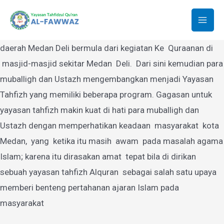
Yayasan Tahfidzul Quran Al-Fawwaz
Lewati
ke
Mai
Yayasan Tahfidzul Quran Al-Fawwaz Medan yang berdiri di
konten
daerah Medan Deli bermula dari kegiatan Ke Quraanan di
Men
masjid-masjid sekitar Medan Deli. Dari sini kemudian para
muballigh dan Ustazh mengembangkan menjadi Yayasan
Tahfizh yang memiliki beberapa program. Gagasan untuk
yayasan tahfizh makin kuat di hati para muballigh dan
Ustazh dengan memperhatikan keadaan masyarakat kota
Medan, yang ketika itu masih awam pada masalah agama
Islam; karena itu dirasakan amat tepat bila di dirikan
sebuah yayasan tahfizh Alquran sebagai salah satu upaya
memberi benteng pertahanan ajaran Islam pada
masyarakat