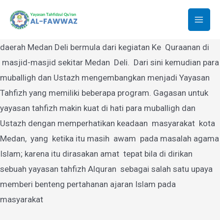
Yayasan Tahfidzul Quran Al-Fawwaz
Lewati
ke
Mai
Yayasan Tahfidzul Quran Al-Fawwaz Medan yang berdiri di
konten
daerah Medan Deli bermula dari kegiatan Ke Quraanan di
Men
masjid-masjid sekitar Medan Deli. Dari sini kemudian para
muballigh dan Ustazh mengembangkan menjadi Yayasan
Tahfizh yang memiliki beberapa program. Gagasan untuk
yayasan tahfizh makin kuat di hati para muballigh dan
Ustazh dengan memperhatikan keadaan masyarakat kota
Medan, yang ketika itu masih awam pada masalah agama
Islam; karena itu dirasakan amat tepat bila di dirikan
sebuah yayasan tahfizh Alquran sebagai salah satu upaya
memberi benteng pertahanan ajaran Islam pada
masyarakat