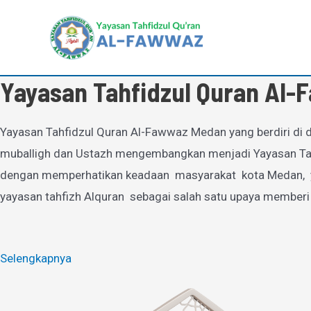
Lewati
ke
konten
Yayasan Tahfidzul Quran Al
Yayasan Tahfidzul Quran Al-Fawwaz Medan yang berdiri di d
muballigh dan Ustazh mengembangkan menjadi Yayasan Tahfi
dengan memperhatikan keadaan masyarakat kota Medan, yan
yayasan tahfizh Alquran sebagai salah satu upaya memberi
Selengkapnya