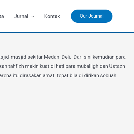
ta
Jurnal
Kontak
Our Journal
jid-masjid sekitar Medan Deli. Dari sini kemudian para
 tahfizh makin kuat di hati para muballigh dan Ustazh
a itu dirasakan amat tepat bila di dirikan sebuah