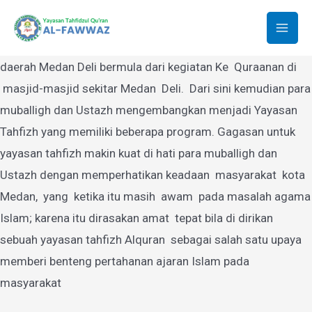
Yayasan Tahfidzul Quran Al-Fawwaz
Lewati
ke
Mai
Yayasan Tahfidzul Quran Al-Fawwaz Medan yang berdiri di
konten
daerah Medan Deli bermula dari kegiatan Ke Quraanan di
Men
masjid-masjid sekitar Medan Deli. Dari sini kemudian para
muballigh dan Ustazh mengembangkan menjadi Yayasan
Tahfizh yang memiliki beberapa program. Gagasan untuk
yayasan tahfizh makin kuat di hati para muballigh dan
Ustazh dengan memperhatikan keadaan masyarakat kota
Medan, yang ketika itu masih awam pada masalah agama
Islam; karena itu dirasakan amat tepat bila di dirikan
sebuah yayasan tahfizh Alquran sebagai salah satu upaya
memberi benteng pertahanan ajaran Islam pada
masyarakat