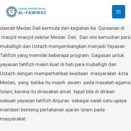
Yayasan Tahfidzul Quran Al-Fawwaz
Lewati
ke
Mai
Yayasan Tahfidzul Quran Al-Fawwaz Medan yang berdiri di
konten
daerah Medan Deli bermula dari kegiatan Ke Quraanan di
Men
masjid-masjid sekitar Medan Deli. Dari sini kemudian para
muballigh dan Ustazh mengembangkan menjadi Yayasan
Tahfizh yang memiliki beberapa program. Gagasan untuk
yayasan tahfizh makin kuat di hati para muballigh dan
Ustazh dengan memperhatikan keadaan masyarakat kota
Medan, yang ketika itu masih awam pada masalah agama
Islam; karena itu dirasakan amat tepat bila di dirikan
sebuah yayasan tahfizh Alquran sebagai salah satu upaya
memberi benteng pertahanan ajaran Islam pada
masyarakat